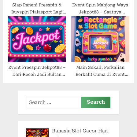
Siap Panen! Freespin &
Event Spin Mahjong Ways
Buyspin Pialasport Lagi
Jekpot88 – Saatnya
Turun Deras
Gaskeun Scatter Emas
yang Bikin Tajir!
Event Freespin Jekpot88 –
Main Sekali, Perkalian
Dari Receh Jadi Sultan
Berkali! Cuma di Event
Dalam Sekejap!
Gila Jekpot88!
Search
for:
Rahasia Slot Gacor Hari