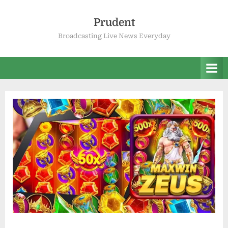
Skip
to
Prudent
content
Broadcasting Live News Everyday