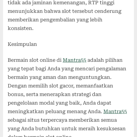
tidak ada jaminan kemenangan, RTP tinggi
menunjukkan bahwa slot tersebut cenderung
memberikan pengembalian yang lebih
konsisten.
Kesimpulan
Bermain slot online di
Mantra55
adalah pilihan
yang tepat bagi Anda yang mencari pengalaman
bermain yang aman dan menguntungkan.
Dengan memilih slot gacor, memanfaatkan
bonus, serta menerapkan strategi dan
pengelolaan modal yang baik, Anda dapat
meningkatkan peluang menang Anda.
Mantra55
sebagai situs terpercaya memberikan semua
yang Anda butuhkan untuk meraih kesuksesan