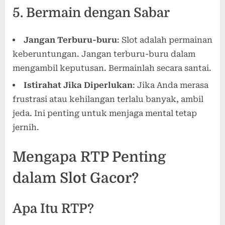
5. Bermain dengan Sabar
Jangan Terburu-buru
: Slot adalah permainan
keberuntungan. Jangan terburu-buru dalam
mengambil keputusan. Bermainlah secara santai.
Istirahat Jika Diperlukan
: Jika Anda merasa
frustrasi atau kehilangan terlalu banyak, ambil
jeda. Ini penting untuk menjaga mental tetap
jernih.
Mengapa RTP Penting
dalam Slot Gacor?
Apa Itu RTP?