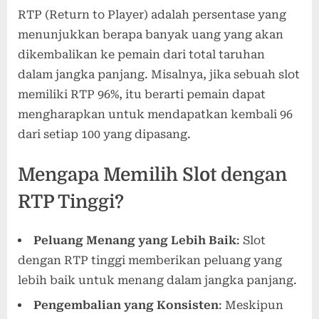
RTP (Return to Player) adalah persentase yang
menunjukkan berapa banyak uang yang akan
dikembalikan ke pemain dari total taruhan
dalam jangka panjang. Misalnya, jika sebuah slot
memiliki RTP 96%, itu berarti pemain dapat
mengharapkan untuk mendapatkan kembali 96
dari setiap 100 yang dipasang.
Mengapa Memilih Slot dengan
RTP Tinggi?
Peluang Menang yang Lebih Baik
: Slot
dengan RTP tinggi memberikan peluang yang
lebih baik untuk menang dalam jangka panjang.
Pengembalian yang Konsisten
: Meskipun