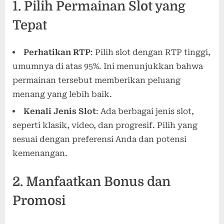
1. Pilih Permainan Slot yang
Tepat
Perhatikan RTP
: Pilih slot dengan RTP tinggi,
umumnya di atas 95%. Ini menunjukkan bahwa
permainan tersebut memberikan peluang
menang yang lebih baik.
Kenali Jenis Slot
: Ada berbagai jenis slot,
seperti klasik, video, dan progresif. Pilih yang
sesuai dengan preferensi Anda dan potensi
kemenangan.
2. Manfaatkan Bonus dan
Promosi