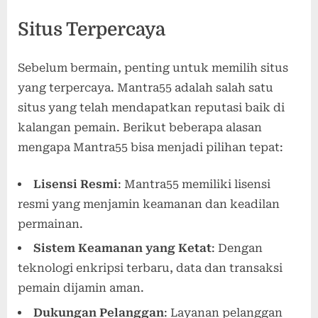
Situs Terpercaya
Sebelum bermain, penting untuk memilih situs
yang terpercaya. Mantra55 adalah salah satu
situs yang telah mendapatkan reputasi baik di
kalangan pemain. Berikut beberapa alasan
mengapa Mantra55 bisa menjadi pilihan tepat:
Lisensi Resmi
: Mantra55 memiliki lisensi
resmi yang menjamin keamanan dan keadilan
permainan.
Sistem Keamanan yang Ketat
: Dengan
teknologi enkripsi terbaru, data dan transaksi
pemain dijamin aman.
Dukungan Pelanggan
: Layanan pelanggan