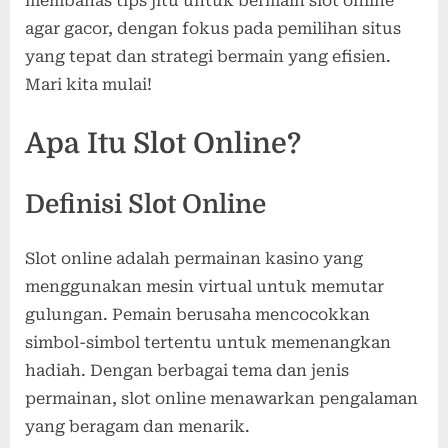
membahas tips jitu untuk bermain slot online
agar gacor, dengan fokus pada pemilihan situs
yang tepat dan strategi bermain yang efisien.
Mari kita mulai!
Apa Itu Slot Online?
Definisi Slot Online
Slot online adalah permainan kasino yang
menggunakan mesin virtual untuk memutar
gulungan. Pemain berusaha mencocokkan
simbol-simbol tertentu untuk memenangkan
hadiah. Dengan berbagai tema dan jenis
permainan, slot online menawarkan pengalaman
yang beragam dan menarik.