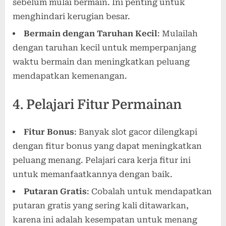
sebelum mulai bermain. Ini penting untuk
menghindari kerugian besar.
Bermain dengan Taruhan Kecil
: Mulailah
dengan taruhan kecil untuk memperpanjang
waktu bermain dan meningkatkan peluang
mendapatkan kemenangan.
4. Pelajari Fitur Permainan
Fitur Bonus
: Banyak slot gacor dilengkapi
dengan fitur bonus yang dapat meningkatkan
peluang menang. Pelajari cara kerja fitur ini
untuk memanfaatkannya dengan baik.
Putaran Gratis
: Cobalah untuk mendapatkan
putaran gratis yang sering kali ditawarkan,
karena ini adalah kesempatan untuk menang