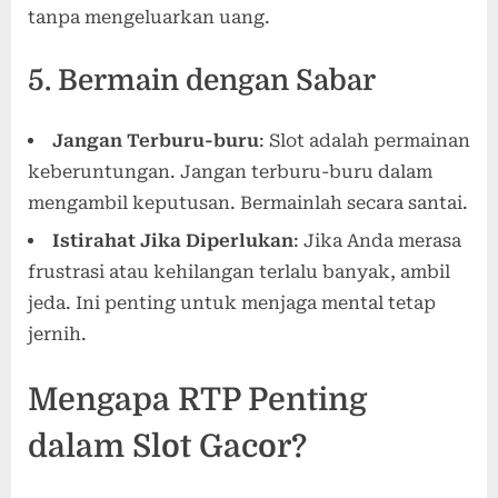
tanpa mengeluarkan uang.
5. Bermain dengan Sabar
Jangan Terburu-buru
: Slot adalah permainan
keberuntungan. Jangan terburu-buru dalam
mengambil keputusan. Bermainlah secara santai.
Istirahat Jika Diperlukan
: Jika Anda merasa
frustrasi atau kehilangan terlalu banyak, ambil
jeda. Ini penting untuk menjaga mental tetap
jernih.
Mengapa RTP Penting
dalam Slot Gacor?