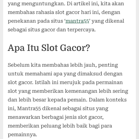
yang menguntungkan. Di artikel ini, kita akan
membahas rahasia slot gacor hari ini, dengan
penekanan pada situs ‘
mantra55
’ yang dikenal
sebagai situs gacor dan terpercaya.
Apa Itu Slot Gacor?
Sebelum kita membahas lebih jauh, penting
untuk memahami apa yang dimaksud dengan
slot gacor. Istilah ini merujuk pada permainan
slot yang memberikan kemenangan lebih sering
dan lebih besar kepada pemain. Dalam konteks
ini, Mantra55 dikenal sebagai situs yang
menawarkan berbagai jenis slot gacor,
memberikan peluang lebih baik bagi para
pemainnya.