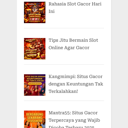
Rahasia Slot Gacor Hari
Ini
Tips Jitu Bermain Slot
Online Agar Gacor
Kangmimpi: Situs Gacor
dengan Keuntungan Tak
Terkalahkan!
Mantra55: Situs Gacor
Terpercaya yang Wajib
Dicoba Terbaru 2025