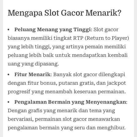
Mengapa Slot Gacor Menarik?
Peluang Menang yang Tinggi
: Slot gacor
biasanya memiliki tingkat RTP (Return to Player)
yang lebih tinggi, yang artinya pemain memiliki
peluang lebih baik untuk mendapatkan kembali
uang yang dipasang.
Fitur Menarik
: Banyak slot gacor dilengkapi
dengan fitur bonus, putaran gratis, dan jackpot
progresif yang menambah keseruan permainan.
Pengalaman Bermain yang Menyenangkan
:
Dengan grafis yang menarik dan tema yang
bervariasi, permainan slot gacor menawarkan
pengalaman bermain yang seru dan menghibur.