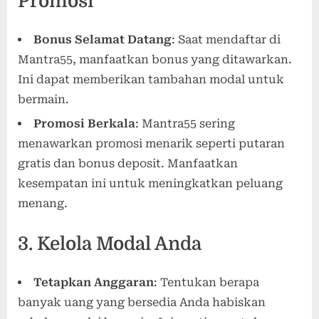
Promosi
Bonus Selamat Datang
: Saat mendaftar di
Mantra55, manfaatkan bonus yang ditawarkan.
Ini dapat memberikan tambahan modal untuk
bermain.
Promosi Berkala
: Mantra55 sering
menawarkan promosi menarik seperti putaran
gratis dan bonus deposit. Manfaatkan
kesempatan ini untuk meningkatkan peluang
menang.
3. Kelola Modal Anda
Tetapkan Anggaran
: Tentukan berapa
banyak uang yang bersedia Anda habiskan