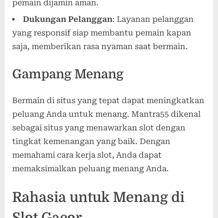
pemain dijamin aman.
Dukungan Pelanggan
: Layanan pelanggan
yang responsif siap membantu pemain kapan
saja, memberikan rasa nyaman saat bermain.
Gampang Menang
Bermain di situs yang tepat dapat meningkatkan
peluang Anda untuk menang. Mantra55 dikenal
sebagai situs yang menawarkan slot dengan
tingkat kemenangan yang baik. Dengan
memahami cara kerja slot, Anda dapat
memaksimalkan peluang menang Anda.
Rahasia untuk Menang di
Slot Gacor