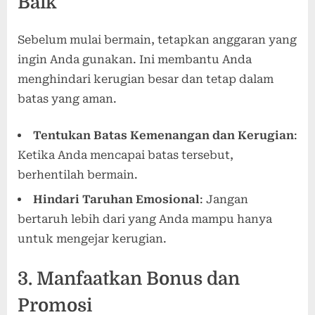
Baik
Sebelum mulai bermain, tetapkan anggaran yang
ingin Anda gunakan. Ini membantu Anda
menghindari kerugian besar dan tetap dalam
batas yang aman.
Tentukan Batas Kemenangan dan Kerugian
:
Ketika Anda mencapai batas tersebut,
berhentilah bermain.
Hindari Taruhan Emosional
: Jangan
bertaruh lebih dari yang Anda mampu hanya
untuk mengejar kerugian.
3. Manfaatkan Bonus dan
Promosi