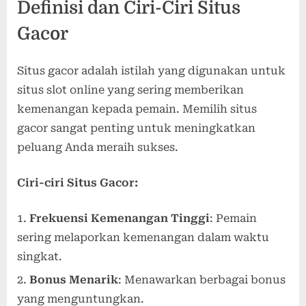
Definisi dan Ciri-Ciri Situs
Gacor
Situs gacor adalah istilah yang digunakan untuk
situs slot online yang sering memberikan
kemenangan kepada pemain. Memilih situs
gacor sangat penting untuk meningkatkan
peluang Anda meraih sukses.
Ciri-ciri Situs Gacor:
Frekuensi Kemenangan Tinggi
: Pemain
sering melaporkan kemenangan dalam waktu
singkat.
Bonus Menarik
: Menawarkan berbagai bonus
yang menguntungkan.