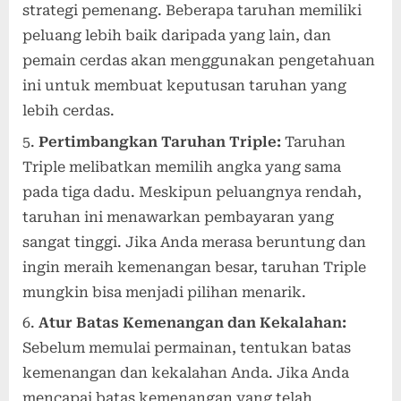
strategi pemenang. Beberapa taruhan memiliki
peluang lebih baik daripada yang lain, dan
pemain cerdas akan menggunakan pengetahuan
ini untuk membuat keputusan taruhan yang
lebih cerdas.
Pertimbangkan Taruhan Triple:
Taruhan
Triple melibatkan memilih angka yang sama
pada tiga dadu. Meskipun peluangnya rendah,
taruhan ini menawarkan pembayaran yang
sangat tinggi. Jika Anda merasa beruntung dan
ingin meraih kemenangan besar, taruhan Triple
mungkin bisa menjadi pilihan menarik.
Atur Batas Kemenangan dan Kekalahan:
Sebelum memulai permainan, tentukan batas
kemenangan dan kekalahan Anda. Jika Anda
mencapai batas kemenangan yang telah