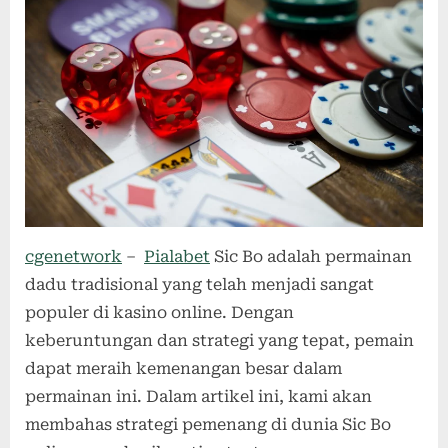
cgenetwork
–
Pialabet
Sic Bo adalah permainan
dadu tradisional yang telah menjadi sangat
populer di kasino online. Dengan
keberuntungan dan strategi yang tepat, pemain
dapat meraih kemenangan besar dalam
permainan ini. Dalam artikel ini, kami akan
membahas strategi pemenang di dunia Sic Bo