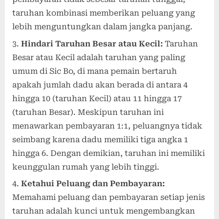
taruhan kombinasi memberikan peluang yang
lebih menguntungkan dalam jangka panjang.
Hindari Taruhan Besar atau Kecil:
Taruhan
Besar atau Kecil adalah taruhan yang paling
umum di Sic Bo, di mana pemain bertaruh
apakah jumlah dadu akan berada di antara 4
hingga 10 (taruhan Kecil) atau 11 hingga 17
(taruhan Besar). Meskipun taruhan ini
menawarkan pembayaran 1:1, peluangnya tidak
seimbang karena dadu memiliki tiga angka 1
hingga 6. Dengan demikian, taruhan ini memiliki
keunggulan rumah yang lebih tinggi.
Ketahui Peluang dan Pembayaran:
Memahami peluang dan pembayaran setiap jenis
taruhan adalah kunci untuk mengembangkan