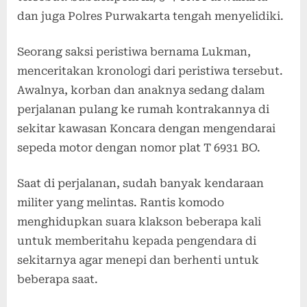
dan juga Polres Purwakarta tengah menyelidiki.
Seorang saksi peristiwa bernama Lukman,
menceritakan kronologi dari peristiwa tersebut.
Awalnya, korban dan anaknya sedang dalam
perjalanan pulang ke rumah kontrakannya di
sekitar kawasan Koncara dengan mengendarai
sepeda motor dengan nomor plat T 6931 BO.
Saat di perjalanan, sudah banyak kendaraan
militer yang melintas. Rantis komodo
menghidupkan suara klakson beberapa kali
untuk memberitahu kepada pengendara di
sekitarnya agar menepi dan berhenti untuk
beberapa saat.