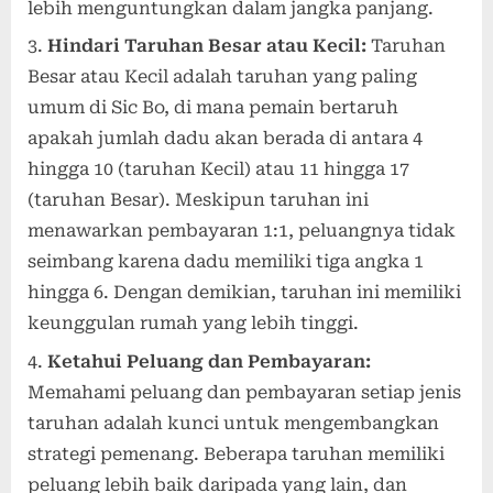
lebih menguntungkan dalam jangka panjang.
Hindari Taruhan Besar atau Kecil:
Taruhan
Besar atau Kecil adalah taruhan yang paling
umum di Sic Bo, di mana pemain bertaruh
apakah jumlah dadu akan berada di antara 4
hingga 10 (taruhan Kecil) atau 11 hingga 17
(taruhan Besar). Meskipun taruhan ini
menawarkan pembayaran 1:1, peluangnya tidak
seimbang karena dadu memiliki tiga angka 1
hingga 6. Dengan demikian, taruhan ini memiliki
keunggulan rumah yang lebih tinggi.
Ketahui Peluang dan Pembayaran:
Memahami peluang dan pembayaran setiap jenis
taruhan adalah kunci untuk mengembangkan
strategi pemenang. Beberapa taruhan memiliki
peluang lebih baik daripada yang lain, dan