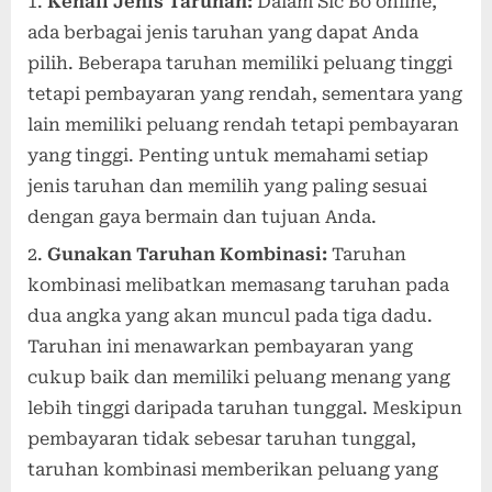
Kenali Jenis Taruhan:
Dalam Sic Bo online,
ada berbagai jenis taruhan yang dapat Anda
pilih. Beberapa taruhan memiliki peluang tinggi
tetapi pembayaran yang rendah, sementara yang
lain memiliki peluang rendah tetapi pembayaran
yang tinggi. Penting untuk memahami setiap
jenis taruhan dan memilih yang paling sesuai
dengan gaya bermain dan tujuan Anda.
Gunakan Taruhan Kombinasi:
Taruhan
kombinasi melibatkan memasang taruhan pada
dua angka yang akan muncul pada tiga dadu.
Taruhan ini menawarkan pembayaran yang
cukup baik dan memiliki peluang menang yang
lebih tinggi daripada taruhan tunggal. Meskipun
pembayaran tidak sebesar taruhan tunggal,
taruhan kombinasi memberikan peluang yang