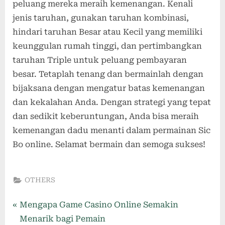
peluang mereka meraih kemenangan. Kenali
jenis taruhan, gunakan taruhan kombinasi,
hindari taruhan Besar atau Kecil yang memiliki
keunggulan rumah tinggi, dan pertimbangkan
taruhan Triple untuk peluang pembayaran
besar. Tetaplah tenang dan bermainlah dengan
bijaksana dengan mengatur batas kemenangan
dan kekalahan Anda. Dengan strategi yang tepat
dan sedikit keberuntungan, Anda bisa meraih
kemenangan dadu menanti dalam permainan Sic
Bo online. Selamat bermain dan semoga sukses!
OTHERS
Post
P
Mengapa Game Casino Online Semakin
r
Menarik bagi Pemain