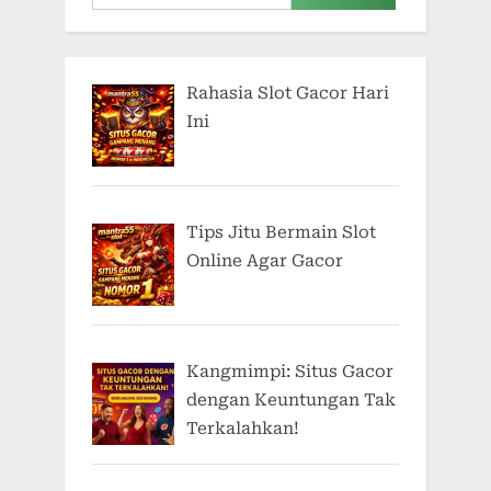
for:
Rahasia Slot Gacor Hari
Ini
Tips Jitu Bermain Slot
Online Agar Gacor
Kangmimpi: Situs Gacor
dengan Keuntungan Tak
Terkalahkan!