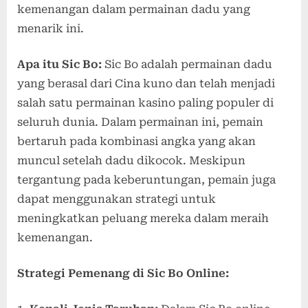
kemenangan dalam permainan dadu yang
menarik ini.
Apa itu Sic Bo:
Sic Bo adalah permainan dadu
yang berasal dari Cina kuno dan telah menjadi
salah satu permainan kasino paling populer di
seluruh dunia. Dalam permainan ini, pemain
bertaruh pada kombinasi angka yang akan
muncul setelah dadu dikocok. Meskipun
tergantung pada keberuntungan, pemain juga
dapat menggunakan strategi untuk
meningkatkan peluang mereka dalam meraih
kemenangan.
Strategi Pemenang di Sic Bo Online: