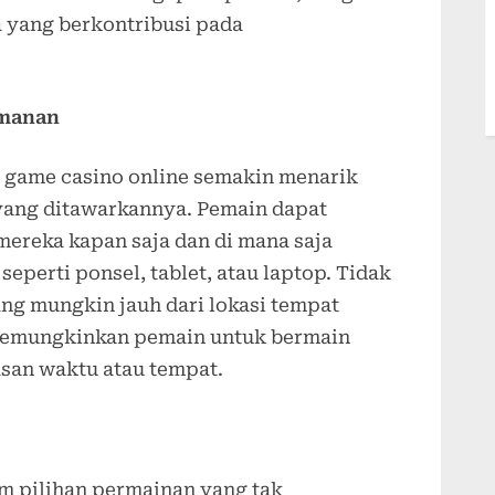
 yang berkontribusi pada
manan
 game casino online semakin menarik
yang ditawarkannya. Pemain dapat
ereka kapan saja dan di mana saja
seperti ponsel, tablet, atau laptop. Tidak
yang mungkin jauh dari lokasi tempat
memungkinkan pemain untuk bermain
asan waktu atau tempat.
m pilihan permainan yang tak