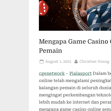
Mengapa Game Casino O
Pemain
Posted
By
August 1, 2023
Christian Young
on
cgenetwork
–
Pialasport
Dalam be
online telah mengalami peningkat
kalangan pemain di seluruh duni
mengingat perkembangan teknolo
lebih mudah ke internet dan peran
mengapa game casino online sem