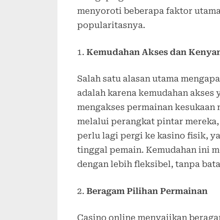
menyoroti beberapa faktor utama
popularitasnya.
Kemudahan Akses dan Kenya
Salah satu alasan utama mengapa
adalah karena kemudahan akses 
mengakses permainan kesukaan m
melalui perangkat pintar mereka, 
perlu lagi pergi ke kasino fisik, 
tinggal pemain. Kemudahan ini 
dengan lebih fleksibel, tanpa bat
Beragam Pilihan Permainan
Casino online menyajikan beraga