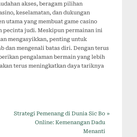
emudahan akses, beragam pilihan
casino, keselamatan, dan dukungan
en utama yang membuat game casino
n pecinta judi. Meskipun permainan ini
dan mengasyikkan, penting untuk
b dan mengenali batas diri. Dengan terus
erikan pengalaman bermain yang lebih
 akan terus meningkatkan daya tariknya
N
Strategi Pemenang di Dunia Sic Bo
e
Online: Kemenangan Dadu
x
Menanti