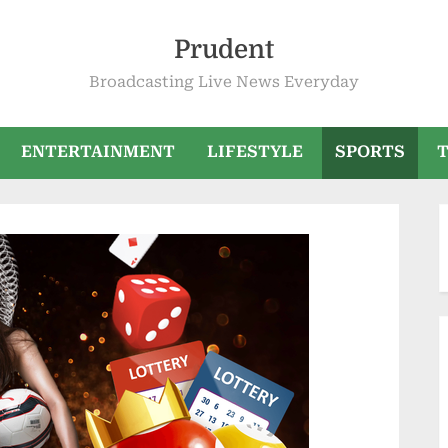
Prudent
Broadcasting Live News Everyday
ENTERTAINMENT
LIFESTYLE
SPORTS