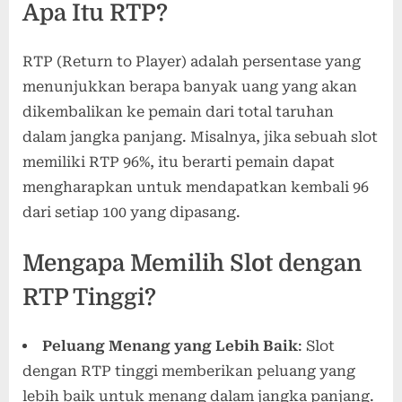
Apa Itu RTP?
RTP (Return to Player) adalah persentase yang
menunjukkan berapa banyak uang yang akan
dikembalikan ke pemain dari total taruhan
dalam jangka panjang. Misalnya, jika sebuah slot
memiliki RTP 96%, itu berarti pemain dapat
mengharapkan untuk mendapatkan kembali 96
dari setiap 100 yang dipasang.
Mengapa Memilih Slot dengan
RTP Tinggi?
Peluang Menang yang Lebih Baik
: Slot
dengan RTP tinggi memberikan peluang yang
lebih baik untuk menang dalam jangka panjang.