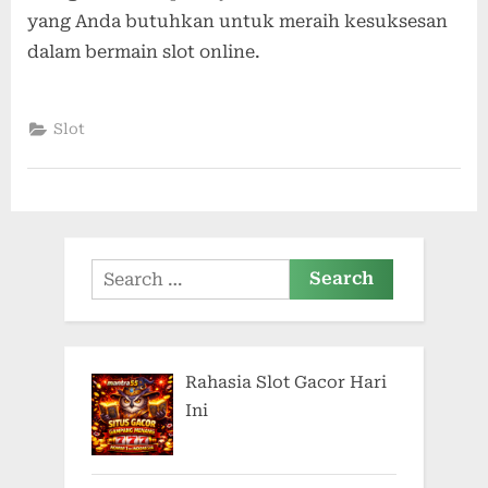
yang Anda butuhkan untuk meraih kesuksesan
dalam bermain slot online.
Slot
Search
for:
Rahasia Slot Gacor Hari
Ini