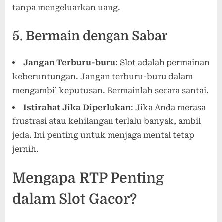
tanpa mengeluarkan uang.
5. Bermain dengan Sabar
Jangan Terburu-buru
: Slot adalah permainan
keberuntungan. Jangan terburu-buru dalam
mengambil keputusan. Bermainlah secara santai.
Istirahat Jika Diperlukan
: Jika Anda merasa
frustrasi atau kehilangan terlalu banyak, ambil
jeda. Ini penting untuk menjaga mental tetap
jernih.
Mengapa RTP Penting
dalam Slot Gacor?