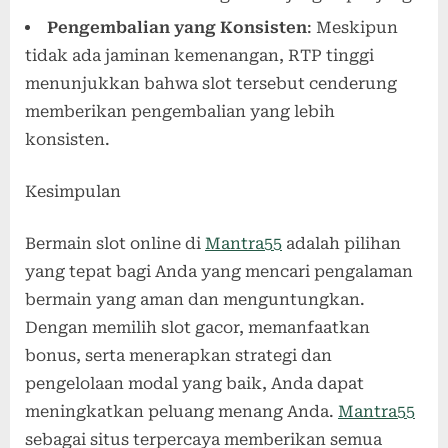
Pengembalian yang Konsisten
: Meskipun
tidak ada jaminan kemenangan, RTP tinggi
menunjukkan bahwa slot tersebut cenderung
memberikan pengembalian yang lebih
konsisten.
Kesimpulan
Bermain slot online di
Mantra55
adalah pilihan
yang tepat bagi Anda yang mencari pengalaman
bermain yang aman dan menguntungkan.
Dengan memilih slot gacor, memanfaatkan
bonus, serta menerapkan strategi dan
pengelolaan modal yang baik, Anda dapat
meningkatkan peluang menang Anda.
Mantra55
sebagai situs terpercaya memberikan semua