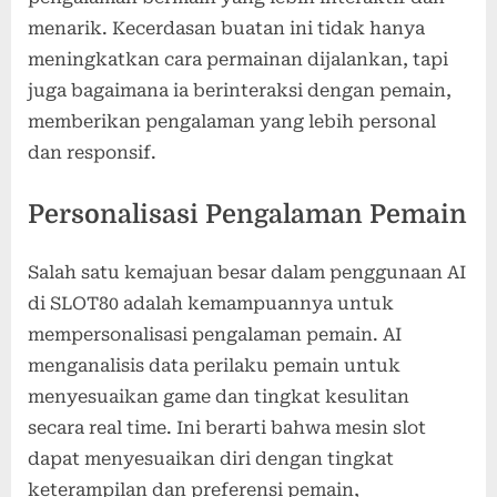
menarik. Kecerdasan buatan ini tidak hanya
meningkatkan cara permainan dijalankan, tapi
juga bagaimana ia berinteraksi dengan pemain,
memberikan pengalaman yang lebih personal
dan responsif.
Personalisasi Pengalaman Pemain
Salah satu kemajuan besar dalam penggunaan AI
di SLOT80 adalah kemampuannya untuk
mempersonalisasi pengalaman pemain. AI
menganalisis data perilaku pemain untuk
menyesuaikan game dan tingkat kesulitan
secara real time. Ini berarti bahwa mesin slot
dapat menyesuaikan diri dengan tingkat
keterampilan dan preferensi pemain,