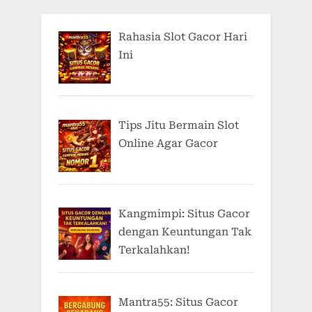
Rahasia Slot Gacor Hari
Ini
Tips Jitu Bermain Slot
Online Agar Gacor
Kangmimpi: Situs Gacor
dengan Keuntungan Tak
Terkalahkan!
Mantra55: Situs Gacor