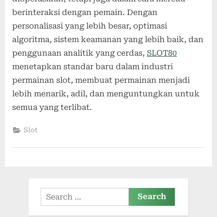
berinteraksi dengan pemain. Dengan
personalisasi yang lebih besar, optimasi
algoritma, sistem keamanan yang lebih baik, dan
penggunaan analitik yang cerdas,
SLOT80
menetapkan standar baru dalam industri
permainan slot, membuat permainan menjadi
lebih menarik, adil, dan menguntungkan untuk
semua yang terlibat.
Slot
Search
for: