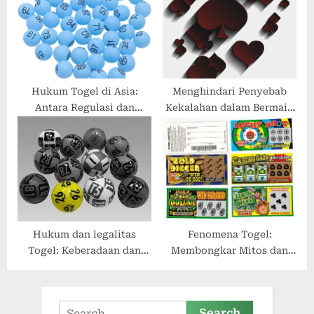
o
t
s
:
t
:
Hukum Togel di Asia:
Menghindari Penyebab
Antara Regulasi dan
Kekalahan dalam Bermain
Larangan
Casino Online
Hukum dan legalitas
Fenomena Togel:
Togel: Keberadaan dan
Membongkar Mitos dan
Implikasinya
Menjelajahi Fakta di Balik
Permainan Togel
Search