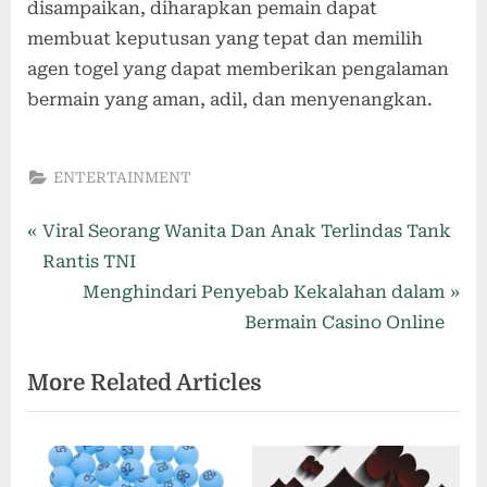
disampaikan, diharapkan pemain dapat
membuat keputusan yang tepat dan memilih
agen togel yang dapat memberikan pengalaman
bermain yang aman, adil, dan menyenangkan.
ENTERTAINMENT
Post
P
Viral Seorang Wanita Dan Anak Terlindas Tank
r
Rantis TNI
navigation
e
N
Menghindari Penyebab Kekalahan dalam
v
e
Bermain Casino Online
i
x
More Related Articles
o
t
u
P
s
o
P
s