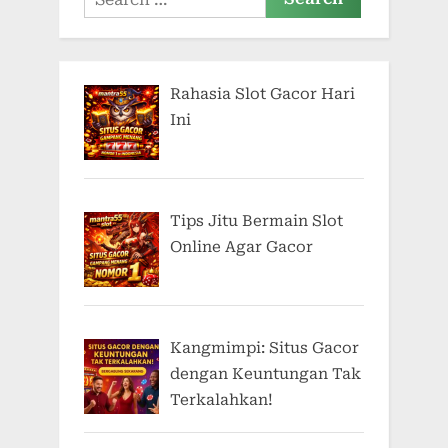
for:
Rahasia Slot Gacor Hari
Ini
Tips Jitu Bermain Slot
Online Agar Gacor
Kangmimpi: Situs Gacor
dengan Keuntungan Tak
Terkalahkan!