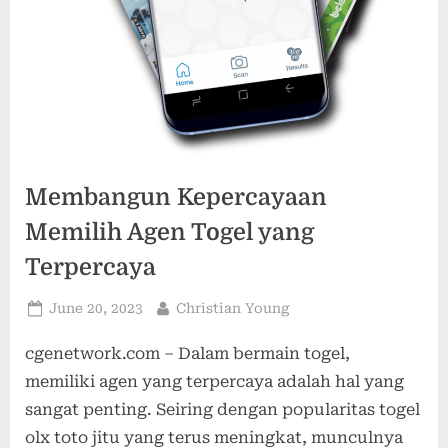
Membangun Kepercayaan
Memilih Agen Togel yang
Terpercaya
Posted
By
June 20, 2023
Christian Young
on
cgenetwork.com – Dalam bermain togel,
memiliki agen yang terpercaya adalah hal yang
sangat penting. Seiring dengan popularitas togel
olx toto jitu yang terus meningkat, munculnya