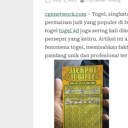
July 3, 2023
Christian Young
on
cgenetwork.com
– Togel, singkat
permainan judi yang populer di I
togel
togel 4d
juga sering kali dik
persepsi yang keliru. Artikel ini
fenomena togel, memisahkan fakt
pandang unik dan profesional ter