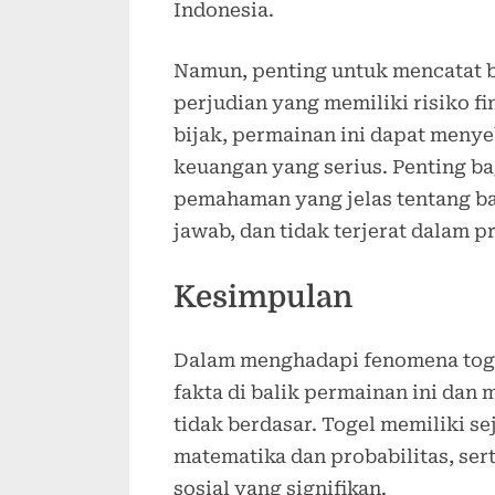
Indonesia.
Namun, penting untuk mencatat 
perjudian yang memiliki risiko fi
bijak, permainan ini dapat men
keuangan yang serius. Penting ba
pemahaman yang jelas tentang b
jawab, dan tidak terjerat dalam p
Kesimpulan
Dalam menghadapi fenomena toge
fakta di balik permainan ini dan
tidak berdasar. Togel memiliki se
matematika dan probabilitas, ser
sosial yang signifikan.