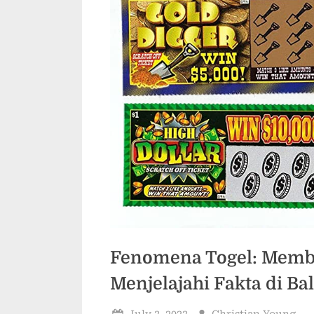
Fenomena Togel: Memb
Menjelajahi Fakta di B
Posted
By