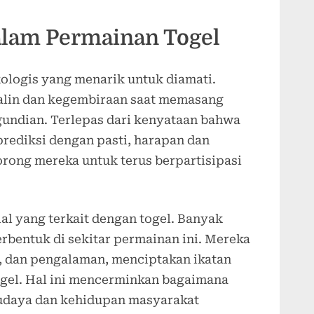
dalam Permainan Togel
kologis yang menarik untuk diamati.
lin dan kegembiraan saat memasang
undian. Terlepas dari kenyataan bahwa
rediksi dengan pasti, harapan dan
rong mereka untuk terus berpartisipasi
ial yang terkait dengan togel. Banyak
rbentuk di sekitar permainan ini. Mereka
gi, dan pengalaman, menciptakan ikatan
ogel. Hal ini mencerminkan bagaimana
 budaya dan kehidupan masyarakat