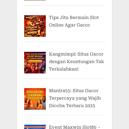
Tips Jitu Bermain Slot
Online Agar Gacor
Kangmimpi: Situs Gacor
dengan Keuntungan Tak
Terkalahkan!
Mantra55: Situs Gacor
Terpercaya yang Wajib
Dicoba Terbaru 2025
Event Maxwin Slot80 –