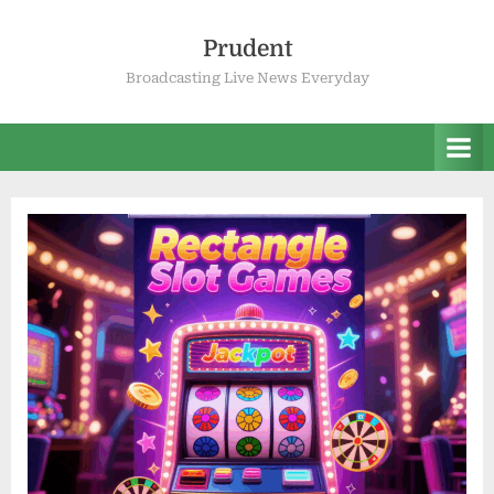
Skip
to
Prudent
content
Broadcasting Live News Everyday