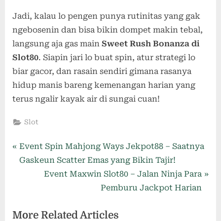
Jadi, kalau lo pengen punya rutinitas yang gak
ngebosenin dan bisa bikin dompet makin tebal,
langsung aja gas main
Sweet Rush Bonanza di
Slot80
. Siapin jari lo buat spin, atur strategi lo
biar gacor, dan rasain sendiri gimana rasanya
hidup manis bareng kemenangan harian yang
terus ngalir kayak air di sungai cuan!
Slot
Post
P
Event Spin Mahjong Ways Jekpot88 – Saatnya
r
Gaskeun Scatter Emas yang Bikin Tajir!
navigation
e
N
Event Maxwin Slot80 – Jalan Ninja Para
v
e
Pemburu Jackpot Harian
i
x
More Related Articles
o
t