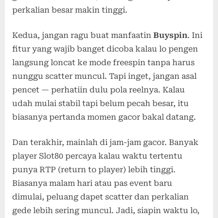
perkalian besar makin tinggi.
Kedua, jangan ragu buat manfaatin
Buyspin
. Ini
fitur yang wajib banget dicoba kalau lo pengen
langsung loncat ke mode freespin tanpa harus
nunggu scatter muncul. Tapi inget, jangan asal
pencet — perhatiin dulu pola reelnya. Kalau
udah mulai stabil tapi belum pecah besar, itu
biasanya pertanda momen gacor bakal datang.
Dan terakhir, mainlah di jam-jam gacor. Banyak
player Slot80 percaya kalau waktu tertentu
punya RTP (return to player) lebih tinggi.
Biasanya malam hari atau pas event baru
dimulai, peluang dapet scatter dan perkalian
gede lebih sering muncul. Jadi, siapin waktu lo,