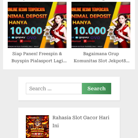
Strategi Terbukti
Bermain
Siap Panen! Freespin &
Bagaimana Grup
Buyspin Pialasport Lagi
Komunitas Slot Jekpot88
Turun Deras
Dapat Meningkatkan
Pengalaman Bermain Anda
Search
for:
Rahasia Slot Gacor Hari
Ini