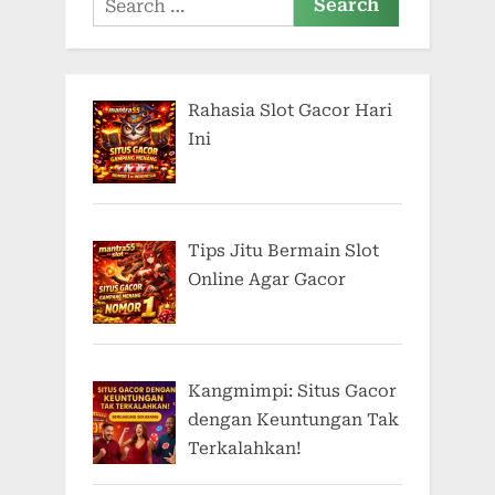
for:
Rahasia Slot Gacor Hari
Ini
Tips Jitu Bermain Slot
Online Agar Gacor
Kangmimpi: Situs Gacor
dengan Keuntungan Tak
Terkalahkan!