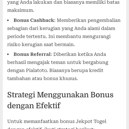
yang Anda lakukan dan biasanya memiliki batas
maksimum.
Bonus Cashback
: Memberikan pengembalian
sebagian dari kerugian yang Anda alami dalam
periode tertentu. Ini membantu mengurangi
risiko kerugian saat bermain.
Bonus Referral
: Diberikan ketika Anda
berhasil mengajak teman untuk bergabung
dengan Pialatoto. Biasanya berupa kredit
tambahan atau bonus khusus.
Strategi Menggunakan Bonus
dengan Efektif
Untuk memanfaatkan bonus Jekpot Togel