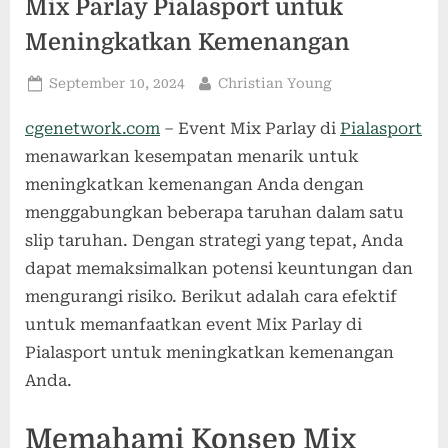
Mix Parlay Pialasport untuk
Meningkatkan Kemenangan
Posted
By
September 10, 2024
Christian Young
on
cgenetwork.com
– Event Mix Parlay di
Pialasport
menawarkan kesempatan menarik untuk
meningkatkan kemenangan Anda dengan
menggabungkan beberapa taruhan dalam satu
slip taruhan. Dengan strategi yang tepat, Anda
dapat memaksimalkan potensi keuntungan dan
mengurangi risiko. Berikut adalah cara efektif
untuk memanfaatkan event Mix Parlay di
Pialasport untuk meningkatkan kemenangan
Anda.
Memahami Konsep Mix