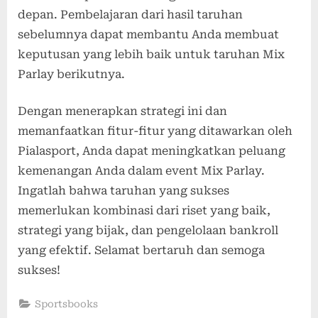
depan. Pembelajaran dari hasil taruhan
sebelumnya dapat membantu Anda membuat
keputusan yang lebih baik untuk taruhan Mix
Parlay berikutnya.
Dengan menerapkan strategi ini dan
memanfaatkan fitur-fitur yang ditawarkan oleh
Pialasport, Anda dapat meningkatkan peluang
kemenangan Anda dalam event Mix Parlay.
Ingatlah bahwa taruhan yang sukses
memerlukan kombinasi dari riset yang baik,
strategi yang bijak, dan pengelolaan bankroll
yang efektif. Selamat bertaruh dan semoga
sukses!
Sportsbooks