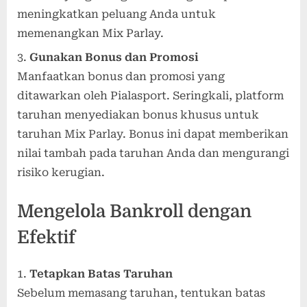
meningkatkan peluang Anda untuk
memenangkan Mix Parlay.
Gunakan Bonus dan Promosi
Manfaatkan bonus dan promosi yang
ditawarkan oleh Pialasport. Seringkali, platform
taruhan menyediakan bonus khusus untuk
taruhan Mix Parlay. Bonus ini dapat memberikan
nilai tambah pada taruhan Anda dan mengurangi
risiko kerugian.
Mengelola Bankroll dengan
Efektif
Tetapkan Batas Taruhan
Sebelum memasang taruhan, tentukan batas