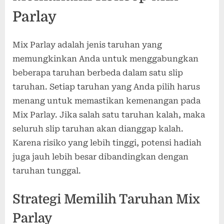
Parlay
Mix Parlay adalah jenis taruhan yang
memungkinkan Anda untuk menggabungkan
beberapa taruhan berbeda dalam satu slip
taruhan. Setiap taruhan yang Anda pilih harus
menang untuk memastikan kemenangan pada
Mix Parlay. Jika salah satu taruhan kalah, maka
seluruh slip taruhan akan dianggap kalah.
Karena risiko yang lebih tinggi, potensi hadiah
juga jauh lebih besar dibandingkan dengan
taruhan tunggal.
Strategi Memilih Taruhan Mix
Parlay