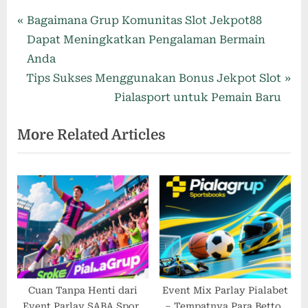
Post
P
Bagaimana Grup Komunitas Slot Jekpot88
r
Dapat Meningkatkan Pengalaman Bermain
navigation
e
Anda
N
v
Tips Sukses Menggunakan Bonus Jekpot Slot
e
i
Pialasport untuk Pemain Baru
x
o
More Related Articles
t
u
P
s
o
P
s
o
t
s
:
t
:
Cuan Tanpa Henti dari
Event Mix Parlay Pialabet
Event Parlay SABA Sport
– Tempatnya Para Bettor