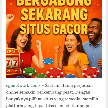
cgenetwork.com/
– Saat ini, dunia perjudian
online semakin berkembang pesat. Dengan
banyaknya pilihan situs yang tersedia, memilih
platform yang tepat bisa menjadi tantangan