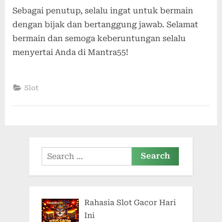
Sebagai penutup, selalu ingat untuk bermain
dengan bijak dan bertanggung jawab. Selamat
bermain dan semoga keberuntungan selalu
menyertai Anda di Mantra55!
Slot
Search
for:
Rahasia Slot Gacor Hari
Ini