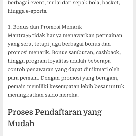
berbagai event, mulai dari sepak bola, basket,
hingga e-sports.
3. Bonus dan Promosi Menarik
Mantra55 tidak hanya menawarkan permainan
yang seru, tetapi juga berbagai bonus dan
promosi menarik. Bonus sambutan, cashback,
hingga program loyalitas adalah beberapa
contoh penawaran yang dapat dinikmati oleh
para pemain. Dengan promosi yang beragam,
pemain memiliki kesempatan lebih besar untuk
meningkatkan saldo mereka.
Proses Pendaftaran yang
Mudah