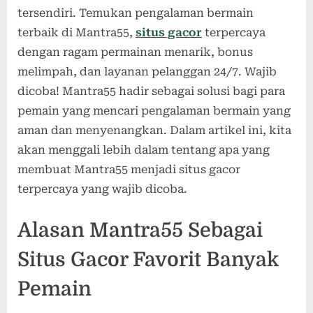
tersendiri. Temukan pengalaman bermain
terbaik di Mantra55,
situs gacor
terpercaya
dengan ragam permainan menarik, bonus
melimpah, dan layanan pelanggan 24/7. Wajib
dicoba! Mantra55 hadir sebagai solusi bagi para
pemain yang mencari pengalaman bermain yang
aman dan menyenangkan. Dalam artikel ini, kita
akan menggali lebih dalam tentang apa yang
membuat Mantra55 menjadi situs gacor
terpercaya yang wajib dicoba.
Alasan Mantra55 Sebagai
Situs Gacor Favorit Banyak
Pemain