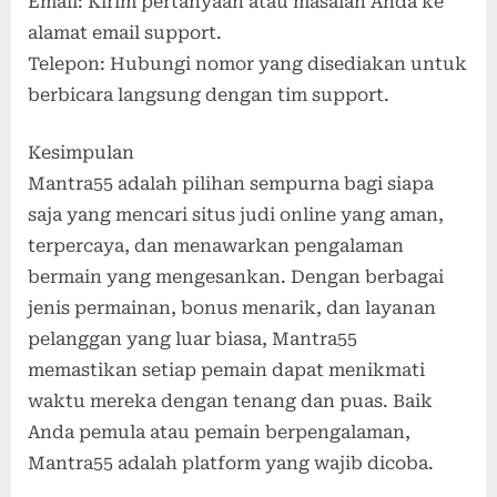
Email: Kirim pertanyaan atau masalah Anda ke
alamat email support.
Telepon: Hubungi nomor yang disediakan untuk
berbicara langsung dengan tim support.
Kesimpulan
Mantra55 adalah pilihan sempurna bagi siapa
saja yang mencari situs judi online yang aman,
terpercaya, dan menawarkan pengalaman
bermain yang mengesankan. Dengan berbagai
jenis permainan, bonus menarik, dan layanan
pelanggan yang luar biasa, Mantra55
memastikan setiap pemain dapat menikmati
waktu mereka dengan tenang dan puas. Baik
Anda pemula atau pemain berpengalaman,
Mantra55 adalah platform yang wajib dicoba.