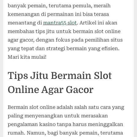
banyak pemain, terutama pemula, meraih
kemenangan di permainan ini bisa terasa
menantang di
mantra55 slot
. Artikel ini akan
membahas tips jitu untuk bermain slot online
agar gacor, dengan fokus pada pemilihan situs
yang tepat dan strategi bermain yang efisien.
Mari kita mulai!
Tips Jitu Bermain Slot
Online Agar Gacor
Bermain slot online adalah salah satu cara yang
paling menyenangkan untuk merasakan
pengalaman kasino tanpa harus meninggalkan
rumah. Namun, bagi banyak pemain, terutama