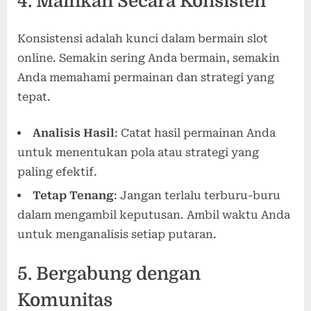
4. Mainkan Secara Konsisten
Konsistensi adalah kunci dalam bermain slot
online. Semakin sering Anda bermain, semakin
Anda memahami permainan dan strategi yang
tepat.
Analisis Hasil
: Catat hasil permainan Anda
untuk menentukan pola atau strategi yang
paling efektif.
Tetap Tenang
: Jangan terlalu terburu-buru
dalam mengambil keputusan. Ambil waktu Anda
untuk menganalisis setiap putaran.
5. Bergabung dengan
Komunitas