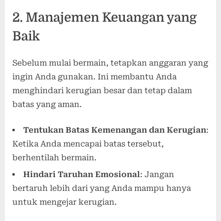
2. Manajemen Keuangan yang
Baik
Sebelum mulai bermain, tetapkan anggaran yang
ingin Anda gunakan. Ini membantu Anda
menghindari kerugian besar dan tetap dalam
batas yang aman.
Tentukan Batas Kemenangan dan Kerugian
:
Ketika Anda mencapai batas tersebut,
berhentilah bermain.
Hindari Taruhan Emosional
: Jangan
bertaruh lebih dari yang Anda mampu hanya
untuk mengejar kerugian.