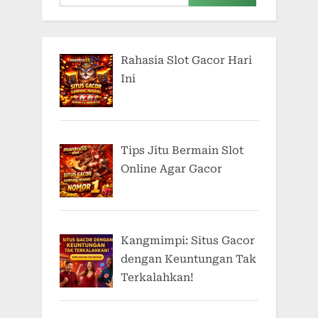
for:
Rahasia Slot Gacor Hari
Ini
Tips Jitu Bermain Slot
Online Agar Gacor
Kangmimpi: Situs Gacor
dengan Keuntungan Tak
Terkalahkan!