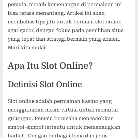
pemula, meraih kemenangan di permainan ini
bisa terasa menantang. Artikel ini akan
membahas tips jitu untuk bermain slot online
agar gacor, dengan fokus pada pemilihan situs
yang tepat dan strategi bermain yang efisien.
Mari kita mulai!
Apa Itu Slot Online?
Definisi Slot Online
Slot online adalah permainan kasino yang
menggunakan mesin virtual untuk memutar
gulungan. Pemain berusaha mencocokkan
simbol-simbol tertentu untuk memenangkan
hadiah. Dengan berbagai tema dan jenis