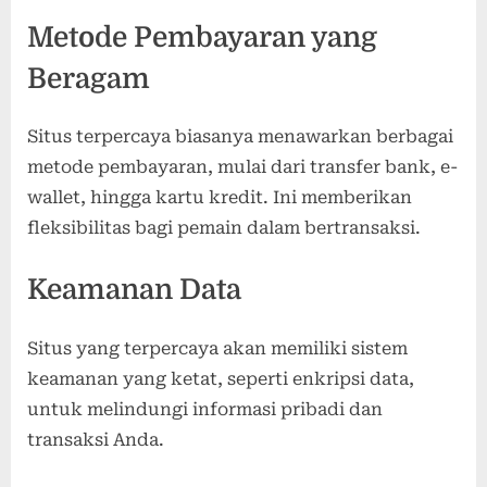
Metode Pembayaran yang
Beragam
Situs terpercaya biasanya menawarkan berbagai
metode pembayaran, mulai dari transfer bank, e-
wallet, hingga kartu kredit. Ini memberikan
fleksibilitas bagi pemain dalam bertransaksi.
Keamanan Data
Situs yang terpercaya akan memiliki sistem
keamanan yang ketat, seperti enkripsi data,
untuk melindungi informasi pribadi dan
transaksi Anda.