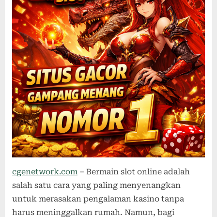
cgenetwork.com
–
Bermain slot online adalah
salah satu cara yang paling menyenangkan
untuk merasakan pengalaman kasino tanpa
harus meninggalkan rumah. Namun, bagi