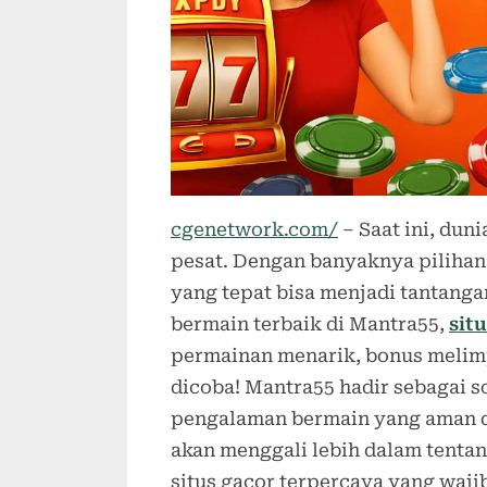
cgenetwork.com/
– Saat ini, dun
pesat. Dengan banyaknya pilihan 
yang tepat bisa menjadi tantang
bermain terbaik di Mantra55,
sit
permainan menarik, bonus melimp
dicoba! Mantra55 hadir sebagai s
pengalaman bermain yang aman da
akan menggali lebih dalam tent
situs gacor terpercaya yang waji