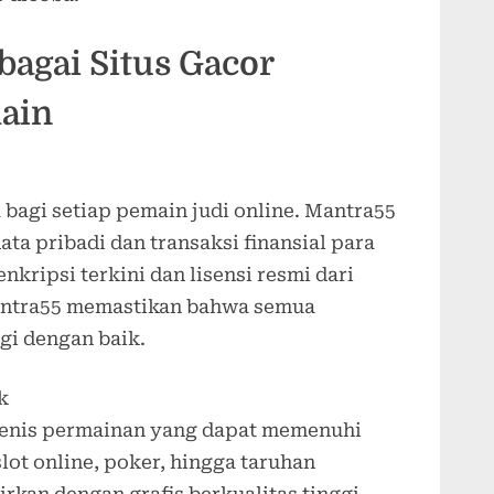
bagai Situs Gacor
ain
bagi setiap pemain judi online. Mantra55
a pribadi dan transaksi finansial para
kripsi terkini dan lisensi resmi dari
Mantra55 memastikan bahwa semua
ngi dengan baik.
k
enis permainan yang dapat memenuhi
lot online, poker, hingga taruhan