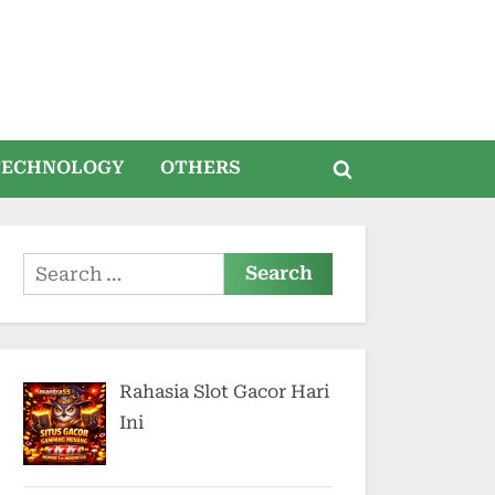
TECHNOLOGY
OTHERS
Toggle
search
form
Search
for:
Rahasia Slot Gacor Hari
Ini