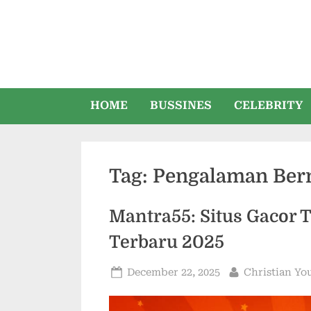
Skip
to
content
HOME
BUSSINES
CELEBRITY
Tag:
Pengalaman Ber
Mantra55: Situs Gacor 
Terbaru 2025
Posted
By
December 22, 2025
Christian Yo
on