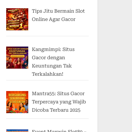
Tips Jitu Bermain Slot
Online Agar Gacor
Kangmimpi: Situs
Gacor dengan
Keuntungan Tak
Terkalahkan!
Mantra55: Situs Gacor
Terpercaya yang Wajib
Dicoba Terbaru 2025
Event Maxwin Slot80 –