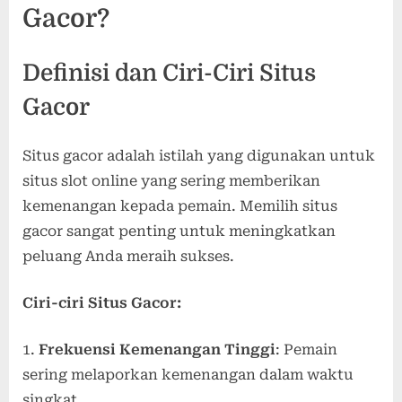
Gacor?
Definisi dan Ciri-Ciri Situs
Gacor
Situs gacor adalah istilah yang digunakan untuk
situs slot online yang sering memberikan
kemenangan kepada pemain. Memilih situs
gacor sangat penting untuk meningkatkan
peluang Anda meraih sukses.
Ciri-ciri Situs Gacor:
Frekuensi Kemenangan Tinggi
: Pemain
sering melaporkan kemenangan dalam waktu
singkat.