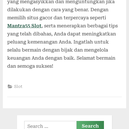
yang mengasyikkan dan menguntungkan jika
dilakukan dengan cara yang benar. Dengan
memilih situs gacor dan terpercaya seperti
Mantra55 Slot
, serta menerapkan berbagai tips
yang telah dibahas, Anda dapat meningkatkan
peluang kemenangan Anda. Ingatlah untuk
selalu bermain dengan bijak dan mengelola
keuangan Anda dengan baik. Selamat bermain
dan semoga sukses!
Slot
Search