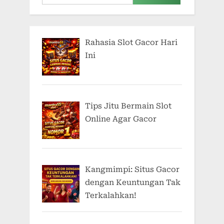
for:
Rahasia Slot Gacor Hari
Ini
Tips Jitu Bermain Slot
Online Agar Gacor
Kangmimpi: Situs Gacor
dengan Keuntungan Tak
Terkalahkan!