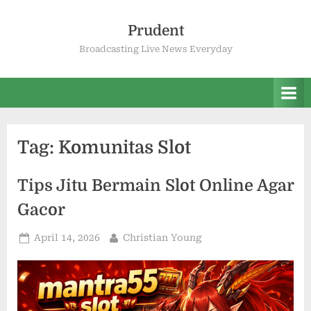
Skip
to
Prudent
content
Broadcasting Live News Everyday
Tag:
Komunitas Slot
Tips Jitu Bermain Slot Online Agar
Gacor
Posted
By
April 14, 2026
Christian Young
on