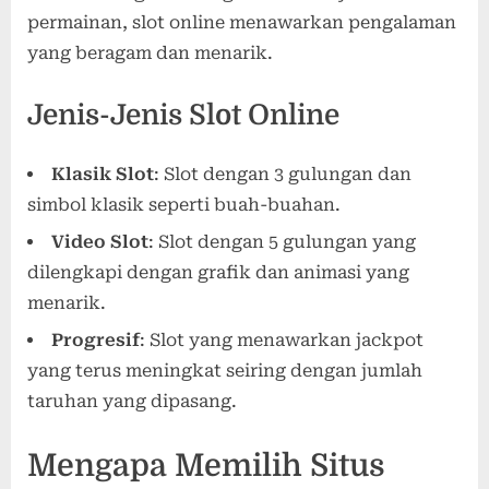
permainan, slot online menawarkan pengalaman
yang beragam dan menarik.
Jenis-Jenis Slot Online
Klasik Slot
: Slot dengan 3 gulungan dan
simbol klasik seperti buah-buahan.
Video Slot
: Slot dengan 5 gulungan yang
dilengkapi dengan grafik dan animasi yang
menarik.
Progresif
: Slot yang menawarkan jackpot
yang terus meningkat seiring dengan jumlah
taruhan yang dipasang.
Mengapa Memilih Situs