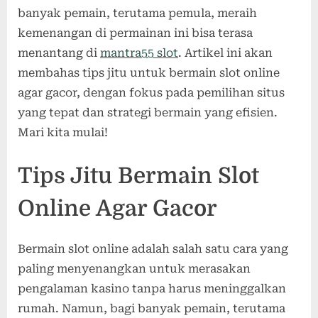
banyak pemain, terutama pemula, meraih
kemenangan di permainan ini bisa terasa
menantang di
mantra55 slot
. Artikel ini akan
membahas tips jitu untuk bermain slot online
agar gacor, dengan fokus pada pemilihan situs
yang tepat dan strategi bermain yang efisien.
Mari kita mulai!
Tips Jitu Bermain Slot
Online Agar Gacor
Bermain slot online adalah salah satu cara yang
paling menyenangkan untuk merasakan
pengalaman kasino tanpa harus meninggalkan
rumah. Namun, bagi banyak pemain, terutama