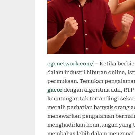
cgenetwork.com/
– Ketika berbic
dalam industri hiburan online, ist
permukaan. Temukan pengalaman
gacor
dengan algoritma adil, RTP
keuntungan tak tertandingi sekar
meraih perhatian banyak orang ad
menawarkan pengalaman bermain
menghadirkan keuntungan yang tak
membahas lebih dalam mengenai a