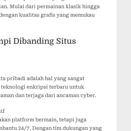
ian. Mulai dari permainan klasik hingga
 dengan kualitas grafis yang memukau
i Dibanding Situs
ta pribadi adalah hal yang sangat
eknologi enkripsi terbaru untuk
aman dan terjaga dari ancaman cyber.
if
an platform bermain, tetapi juga
mbantu 24/7. Dengan tim dukungan yang